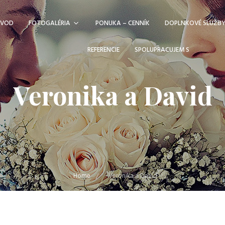
ÚVOD
FOTOGALÉRIA
PONUKA – CENNÍK
DOPLNKOVÉ SLUŽB
REFERENCIE
SPOLUPRACUJEM S
Veronika a David
Home
Veronika a David