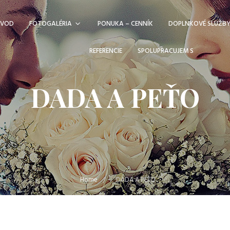
ÚVOD
FOTOGALÉRIA
PONUKA – CENNÍK
DOPLNKOVÉ SLUŽB
REFERENCIE
SPOLUPRACUJEM S
DADA A PEŤO
Home
DADA A PEŤO