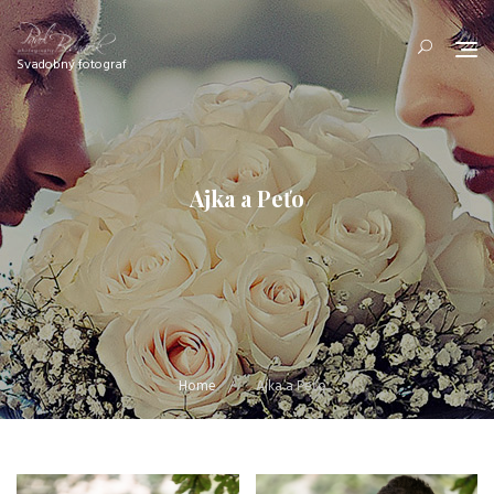
Skip
to
content
Svadobný fotograf
Ajka a Peťo
Home
Ajka a Peťo