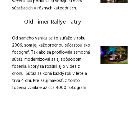
večera. Na pódiu sa striedajú stovky
súťažiacich v rôznych kategóriách.
Old Timer Rallye Tatry
Od samého vzniku tejto súťaže v roku
2006, som jej každoročnou súčasťou ako
fotograf. Tak ako sa profilovala samotná
súťaž, modernizoval sa aj spôsobom
fotenia, ktorý sa rozšíril aj o videá z
dronu. Súťaž sa koná každý rok v lete a
trvá 4 dni. Pre zaujímavosť, z tohto
fotenia vznikne až cca 4000 fotografií.